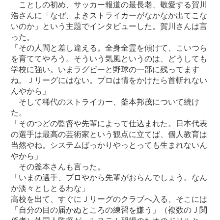
ことしの初め、サッカー報道の最長老、敬愛する賀川
浩さんに「なぜ、よきストライカーがなかなか出てこな
いのか」という主題でインタビューした。賀川さんは言
った。
「その人間と差し違える。全身全霊を傾けて、こいつら
を育ててやろう。そういう気風というのは、どうしても
学校に強い。いまラグビーと野球の一部に残ってます
ね。Ｊリーグにはない。プロは情をかけたら首斬れない
んやから」
そして稀代のストライカー、釜本邦茂について続け
た。
「そのつどの監督や先輩によって仕込まれた。日本代表
の選手は最高の芸術家という観点に立てば、個人教育は
当然やね。システムばっかりやっとっても生まれないん
やから」
その釜本さんも言った。
「いまの選手、プロやから先輩がおらんでしょう。なん
か淡々としとるわな」
高校を出て、すぐにＪリーグのクラブへ入る、そこには
「自分の目の届かぬところの練習を嫌う」（複数のＪ関