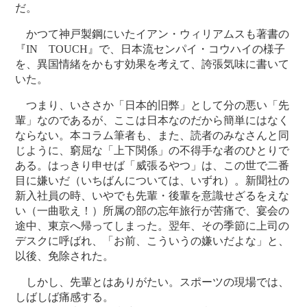
だ。
かつて神戸製鋼にいたイアン・ウィリアムスも著書の
『IN TOUCH』で、日本流センパイ・コウハイの様子
を、異国情緒をかもす効果を考えて、誇張気味に書いて
いた。
つまり、いささか「日本的旧弊」として分の悪い「先
輩」なのであるが、ここは日本なのだから簡単にはなく
ならない。本コラム筆者も、また、読者のみなさんと同
じように、窮屈な「上下関係」の不得手な者のひとりで
ある。はっきり申せば「威張るやつ」は、この世で二番
目に嫌いだ（いちばんについては、いずれ）。新聞社の
新入社員の時、いやでも先輩・後輩を意識せざるをえな
い（一曲歌え！）所属の部の忘年旅行が苦痛で、宴会の
途中、東京へ帰ってしまった。翌年、その季節に上司の
デスクに呼ばれ、「お前、こういうの嫌いだよな」と、
以後、免除された。
しかし、先輩とはありがたい。スポーツの現場では、
しばしば痛感する。