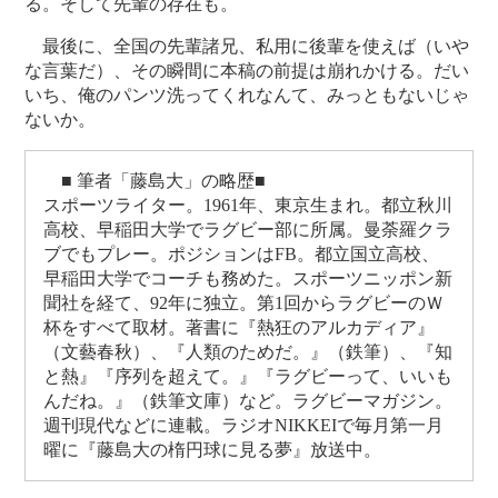
る。そして先輩の存在も。
最後に、全国の先輩諸兄、私用に後輩を使えば（いや
な言葉だ）、その瞬間に本稿の前提は崩れかける。だい
いち、俺のパンツ洗ってくれなんて、みっともないじゃ
ないか。
■ 筆者「藤島大」の略歴■
スポーツライター。1961年、東京生まれ。都立秋川
高校、早稲田大学でラグビー部に所属。曼荼羅クラ
ブでもプレー。ポジションはFB。都立国立高校、
早稲田大学でコーチも務めた。スポーツニッポン新
聞社を経て、92年に独立。第1回からラグビーのＷ
杯をすべて取材。著書に『熱狂のアルカディア』
（文藝春秋）、『人類のためだ。』（鉄筆）、『知
と熱』『序列を超えて。』『ラグビーって、いいも
んだね。』（鉄筆文庫）など。ラグビーマガジン。
週刊現代などに連載。ラジオNIKKEIで毎月第一月
曜に『藤島大の楕円球に見る夢』放送中。