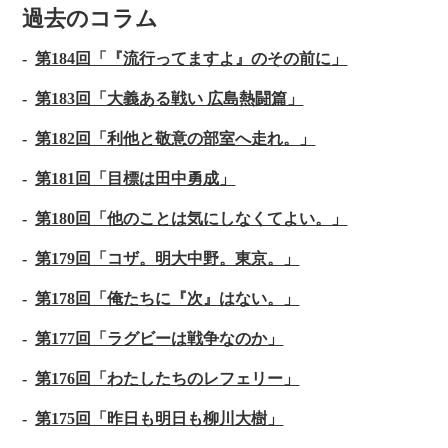
過去のコラム
第184回「『流行ってますよ』のその前に」
第183回「大義ある戦い 広島熱闘篇」
第182回「利他と敬意の部室へ走れ。」
第181回「目標は田中勇成」
第180回「他のことは気にしなくてよい。」
第179回「コザ。明大中野。東京。」
第178回「俺たちに『次』はない。」
第177回「ラグビーは戦争なのか」
第176回「わたしたちのレフェリー」
第175回「昨日も明日も柳川大樹」