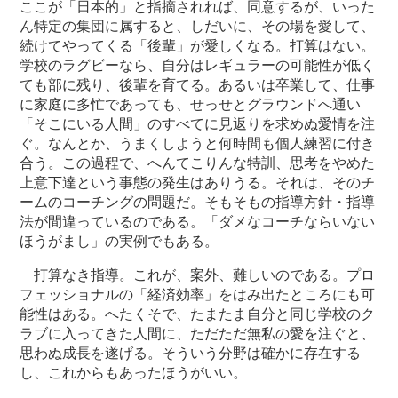
ここが「日本的」と指摘されれば、同意するが、いった
ん特定の集団に属すると、しだいに、その場を愛して、
続けてやってくる「後輩」が愛しくなる。打算はない。
学校のラグビーなら、自分はレギュラーの可能性が低く
ても部に残り、後輩を育てる。あるいは卒業して、仕事
に家庭に多忙であっても、せっせとグラウンドへ通い
「そこにいる人間」のすべてに見返りを求めぬ愛情を注
ぐ。なんとか、うまくしようと何時間も個人練習に付き
合う。この過程で、へんてこりんな特訓、思考をやめた
上意下達という事態の発生はありうる。それは、そのチ
ームのコーチングの問題だ。そもそもの指導方針・指導
法が間違っているのである。「ダメなコーチならいない
ほうがまし」の実例でもある。
打算なき指導。これが、案外、難しいのである。プロ
フェッショナルの「経済効率」をはみ出たところにも可
能性はある。へたくそで、たまたま自分と同じ学校のク
ラブに入ってきた人間に、ただただ無私の愛を注ぐと、
思わぬ成長を遂げる。そういう分野は確かに存在する
し、これからもあったほうがいい。