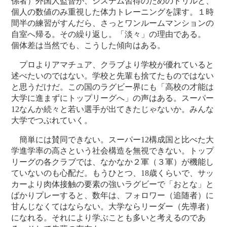
係者）外国人監督が、システム習得のためのドリルと、
個人の数値のみ重視した体力トレーニングを課す。１時
間半の練習がすんだら、さっとワンルームマンションの
自室へ帰る。その繰り返し。「淡々」の理由である。
個体差は当然でも、こうした傾向はある。
プロよりアマチュア、クラブより学校が優れていると
述べたいのではない。学校と先輩も捨てたものではない
と思うだけだ。この国のラグビー界にも「高校の才能は
大学に進まずにトップリーグへ」の声はある。スーパー
12なんか続々と若い選手が出てきたじゃないか。みんな
大学でつぶれていく。
簡単には賛同できない。スーパー12構成国と比べた大
学進学率の高さという社会構造を無視できない。トップ
リーグの各クラブでは、なかなか２軍（３軍）が機能し
ていないのも心配だ。もうひとつ、18歳くらいで、サッ
カーより肉体接触の要素の強いラグビーで「おとな」と
ばかりプレーすると、数年は、フォロワー（追随者）に
甘んじなくてはならない。大学ならリーダー（先導者）
になれる。それにより学ぶことも多いと考えるのであ