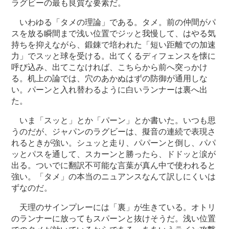
ラグビーの最も良質な要素だ。
いわゆる「タメの理論」である。タメ。前の仲間がパ
スを放る瞬間まで浅い位置でジッと我慢して、はやる気
持ちを抑えながら、鍛錬で培われた「短い距離での加速
力」でスッと球を受ける。出てくるディフェンスを懐に
呼び込み、出てこなければ、こちらから前へ突っかけ
る。机上の論では、穴のあかぬはずの防御が通用しな
い。パーンと入れ替わるように白いランナーは裏へ出
た。
いま「スッと」とか「パーン」とか書いた。いつも思
うのだが、ジャパンのラグビーは、擬音の連続で表現さ
れるときが強い。シュッと走り、パパーンと倒し、パパ
ッとパスを通して、スカーンと勝ったら、ドドッと涙が
出る。ついでに翻訳不可能な言葉が真ん中で使われると
強い。「タメ」の本当のニュアンスなんて訳しにくいは
ずなのだ。
天理のサインプレーには「裏」が生きている。オトリ
のランナーに放ってもスパーンと抜けそうだ。浅い位置