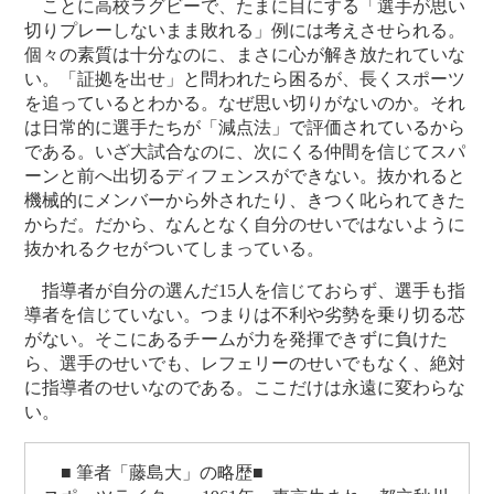
ことに高校ラグビーで、たまに目にする「選手が思い
切りプレーしないまま敗れる」例には考えさせられる。
個々の素質は十分なのに、まさに心が解き放たれていな
い。「証拠を出せ」と問われたら困るが、長くスポーツ
を追っているとわかる。なぜ思い切りがないのか。それ
は日常的に選手たちが「減点法」で評価されているから
である。いざ大試合なのに、次にくる仲間を信じてスパ
ーンと前へ出切るディフェンスができない。抜かれると
機械的にメンバーから外されたり、きつく叱られてきた
からだ。だから、なんとなく自分のせいではないように
抜かれるクセがついてしまっている。
指導者が自分の選んだ15人を信じておらず、選手も指
導者を信じていない。つまりは不利や劣勢を乗り切る芯
がない。そこにあるチームが力を発揮できずに負けた
ら、選手のせいでも、レフェリーのせいでもなく、絶対
に指導者のせいなのである。ここだけは永遠に変わらな
い。
■ 筆者「藤島大」の略歴■