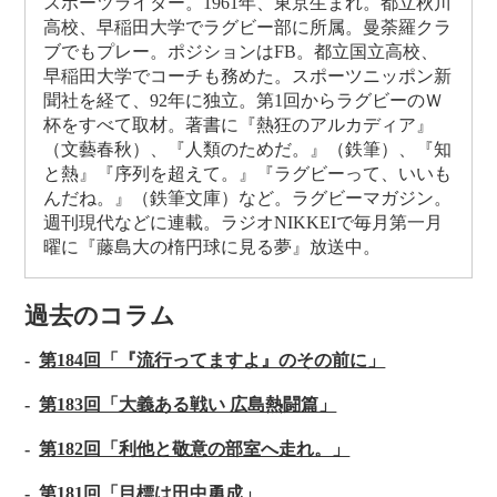
スポーツライター。1961年、東京生まれ。都立秋川
高校、早稲田大学でラグビー部に所属。曼荼羅クラ
ブでもプレー。ポジションはFB。都立国立高校、
早稲田大学でコーチも務めた。スポーツニッポン新
聞社を経て、92年に独立。第1回からラグビーのＷ
杯をすべて取材。著書に『熱狂のアルカディア』
（文藝春秋）、『人類のためだ。』（鉄筆）、『知
と熱』『序列を超えて。』『ラグビーって、いいも
んだね。』（鉄筆文庫）など。ラグビーマガジン。
週刊現代などに連載。ラジオNIKKEIで毎月第一月
曜に『藤島大の楕円球に見る夢』放送中。
過去のコラム
第184回「『流行ってますよ』のその前に」
第183回「大義ある戦い 広島熱闘篇」
第182回「利他と敬意の部室へ走れ。」
第181回「目標は田中勇成」