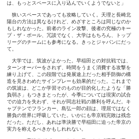
は、もっとスペースに入り込んでいくようでないと」
狭いスペースであっても攻略していく。天理と長崎北
陽台の方法は異なるけれど、めざすところは同じなのか
もしれなかった。前者のライン攻撃、後者の究極のキー
プ・ザ・ボール、冗談でなく、大学はもちろん、トップ
リーグのチームにも参考になる。きっとジャパンにだっ
て。
大学では、筑波がよかった。早稲田との対抗戦では、
ターンオーバーをされず、時間をうまく消費する攻撃を
練り上げて、この段階では発展途上だった相手防御の構
造を見きわめたサインプレーも効果的だった。これまで
の筑波は、どこか学習そのものが目的化したような「勝
負弱さ」もつきまとったが、今季については現実の試合
での迫力を失わず、それが同志社戦の勝利を呼んだ。キ
ャプテンでフランカー、島弘一郎の顔は、理屈ではなく
勝負の世界に呼吸していた。いかにも帝京戦完敗は残念
だった。ただし、あれは準決勝で早稲田に迫った帝京の
実力を称えるべきかもしれれない。