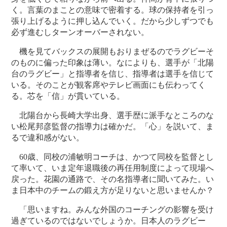
く。言葉のまことの意味で密着する。球の保持者を引っ
張り上げるように押し込んでいく。だから少しずつでも
必ず進むしターンオーバーされない。
機を見てバックスの展開もおりまぜるのでラグビーそ
のものに偏った印象は薄い。なによりも、選手が「北陽
台のラグビー」と指導者を信じ、指導者は選手を信じて
いる。そのことが観客席やテレビ画面にも伝わってく
る。芯を「信」が貫いている。
北陽台から長崎大学出身、選手歴に派手なところのな
い松尾邦彦監督の指導力は確かだ。「心」を説いて、ま
るで違和感がない。
60歳、同校の浦敏明コーチは、かつて同校を監督とし
て率いて、いま定年退職後の再任用制度によって現場へ
戻った。花園の通路で、その名指導者に聞いてみた。い
ま日本中のチームの鍛え方が足りないと思いませんか？
「思いますね。みんな外国のコーチングの影響を受け
過ぎているのではないでしょうか。日本人のラグビー