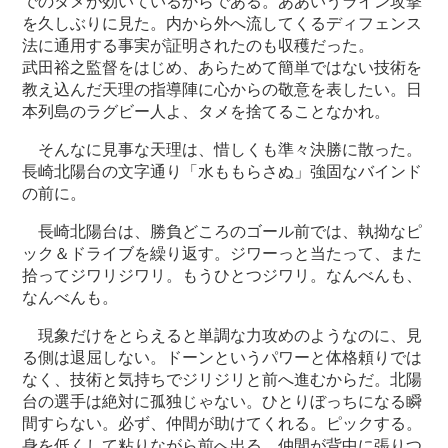
でのタメが効いているからである。ああいうライン攻撃
を久しぶりに見た。内から外へ流してくるディフェンス
法に通用する事実が証明されたのも収穫だった。
武田裕之監督をはじめ、あらためて簡単ではない技術を
教え込んだ天理の指導陣に心からの敬意を表したい。日
本列島のラグビー人よ、タメを捨てることなかれ。
そんなに見事な天理は、惜しくも準々決勝に散った。
長崎北陽台の文字通り「水ももらさぬ」強固なバインド
の前に。
長崎北陽台は、勝負どころのゴール前では、執拗なピ
ック＆ドライブを繰り返す。ジワーっと当たって、また
拾ってジワリジワリ。もうひとつジワリ。なんべんも、
なんべんも。
現象だけをとらえると単調な力攻めのようなのに、見
る側は退屈しない。ドーンというパワーと体格頼りでは
なく、技術と気持ちでジリジリと前へ進むからだ。北陽
台の選手は絶対に孤独じゃない。ひとりぼっちになる瞬
間すらない。必ず、仲間が助けてくれる。ピックする。
身を低くして粘りながら前へ出る。仲間が背中に張りつ