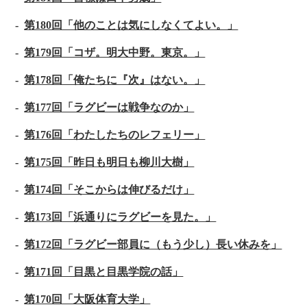
第180回「他のことは気にしなくてよい。」
第179回「コザ。明大中野。東京。」
第178回「俺たちに『次』はない。」
第177回「ラグビーは戦争なのか」
第176回「わたしたちのレフェリー」
第175回「昨日も明日も柳川大樹」
第174回「そこからは伸びるだけ」
第173回「浜通りにラグビーを見た。」
第172回「ラグビー部員に（もう少し）長い休みを」
第171回「目黒と目黒学院の話」
第170回「大阪体育大学」