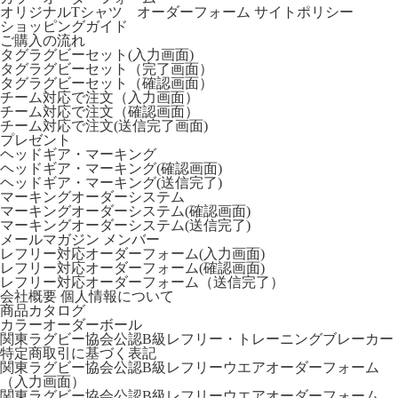
オリジナルTシャツ オーダーフォーム
サイトポリシー
ショッピングガイド
ご購入の流れ
タグラグビーセット(入力画面)
タグラグビーセット（完了画面）
タグラグビーセット（確認画面）
チーム対応で注文（入力画面）
チーム対応で注文（確認画面）
チーム対応で注文(送信完了画面)
プレゼント
ヘッドギア・マーキング
ヘッドギア・マーキング(確認画面)
ヘッドギア・マーキング(送信完了)
マーキングオーダーシステム
マーキングオーダーシステム(確認画面)
マーキングオーダーシステム(送信完了)
メールマガジン
メンバー
レフリー対応オーダーフォーム(入力画面)
レフリー対応オーダーフォーム(確認画面)
レフリー対応オーダーフォーム（送信完了）
会社概要
個人情報について
商品カタログ
カラーオーダーボール
関東ラグビー協会公認B級レフリー・トレーニングブレーカー
特定商取引に基づく表記
関東ラグビー協会公認B級レフリーウエアオーダーフォーム
（入力画面）
関東ラグビー協会公認B級レフリーウエアオーダーフォーム