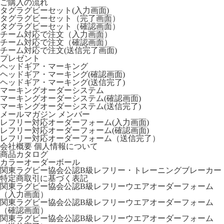
ご購入の流れ
タグラグビーセット(入力画面)
タグラグビーセット（完了画面）
タグラグビーセット（確認画面）
チーム対応で注文（入力画面）
チーム対応で注文（確認画面）
チーム対応で注文(送信完了画面)
プレゼント
ヘッドギア・マーキング
ヘッドギア・マーキング(確認画面)
ヘッドギア・マーキング(送信完了)
マーキングオーダーシステム
マーキングオーダーシステム(確認画面)
マーキングオーダーシステム(送信完了)
メールマガジン
メンバー
レフリー対応オーダーフォーム(入力画面)
レフリー対応オーダーフォーム(確認画面)
レフリー対応オーダーフォーム（送信完了）
会社概要
個人情報について
商品カタログ
カラーオーダーボール
関東ラグビー協会公認B級レフリー・トレーニングブレーカー
特定商取引に基づく表記
関東ラグビー協会公認B級レフリーウエアオーダーフォーム
（入力画面）
関東ラグビー協会公認B級レフリーウエアオーダーフォーム
（確認画面）
関東ラグビー協会公認B級レフリーウエアオーダーフォーム