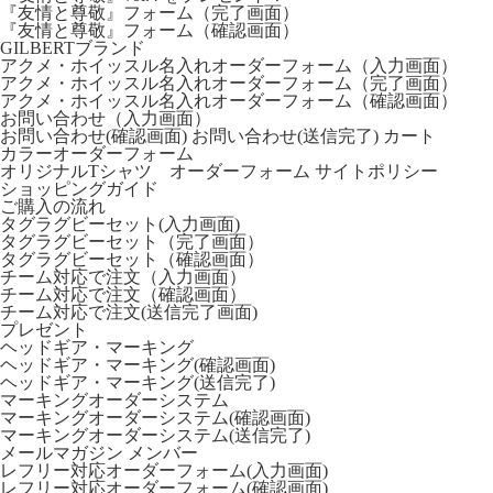
『友情と尊敬』フォーム（完了画面）
『友情と尊敬』フォーム（確認画面）
GILBERTブランド
アクメ・ホイッスル名入れオーダーフォーム（入力画面）
アクメ・ホイッスル名入れオーダーフォーム（完了画面）
アクメ・ホイッスル名入れオーダーフォーム（確認画面）
お問い合わせ（入力画面）
お問い合わせ(確認画面)
お問い合わせ(送信完了)
カート
カラーオーダーフォーム
オリジナルTシャツ オーダーフォーム
サイトポリシー
ショッピングガイド
ご購入の流れ
タグラグビーセット(入力画面)
タグラグビーセット（完了画面）
タグラグビーセット（確認画面）
チーム対応で注文（入力画面）
チーム対応で注文（確認画面）
チーム対応で注文(送信完了画面)
プレゼント
ヘッドギア・マーキング
ヘッドギア・マーキング(確認画面)
ヘッドギア・マーキング(送信完了)
マーキングオーダーシステム
マーキングオーダーシステム(確認画面)
マーキングオーダーシステム(送信完了)
メールマガジン
メンバー
レフリー対応オーダーフォーム(入力画面)
レフリー対応オーダーフォーム(確認画面)