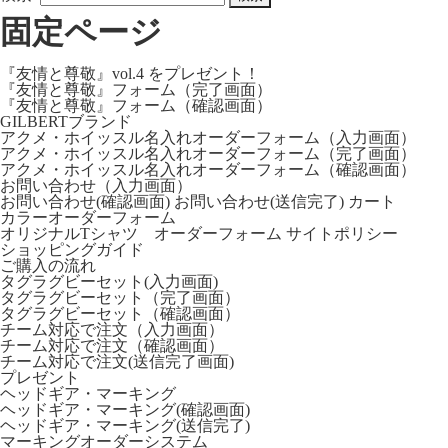
固定ページ
『友情と尊敬』vol.4 をプレゼント！
『友情と尊敬』フォーム（完了画面）
『友情と尊敬』フォーム（確認画面）
GILBERTブランド
アクメ・ホイッスル名入れオーダーフォーム（入力画面）
アクメ・ホイッスル名入れオーダーフォーム（完了画面）
アクメ・ホイッスル名入れオーダーフォーム（確認画面）
お問い合わせ（入力画面）
お問い合わせ(確認画面)
お問い合わせ(送信完了)
カート
カラーオーダーフォーム
オリジナルTシャツ オーダーフォーム
サイトポリシー
ショッピングガイド
ご購入の流れ
タグラグビーセット(入力画面)
タグラグビーセット（完了画面）
タグラグビーセット（確認画面）
チーム対応で注文（入力画面）
チーム対応で注文（確認画面）
チーム対応で注文(送信完了画面)
プレゼント
ヘッドギア・マーキング
ヘッドギア・マーキング(確認画面)
ヘッドギア・マーキング(送信完了)
マーキングオーダーシステム