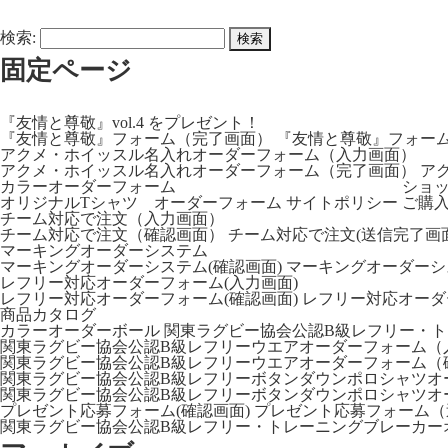
・コレクション
ジャージ
検索:
レクション
ジャージ
固定ページ
ットボール
ジャージ
『友情と尊敬』vol.4 をプレゼント！
『友情と尊敬』フォーム（完了画面）
『友情と尊敬』フォー
アクメ・ホイッスル名入れオーダーフォーム（入力画面）
アクメ・ホイッスル名入れオーダーフォーム（完了画面）
ア
ナルボール・コレクション
カラーオーダーフォーム
ショ
オリジナルTシャツ オーダーフォーム
サイトポリシー
ご購
チーム対応で注文（入力画面）
ス・コレクション
チーム対応で注文（確認画面）
チーム対応で注文(送信完了画面
マーキングオーダーシステム
マーキングオーダーシステム(確認画面)
マーキングオーダーシ
レフリー対応オーダーフォーム(入力画面)
ボール
&インナー
レフリー対応オーダーフォーム(確認画面)
レフリー対応オーダ
商品カタログ
カラーオーダーボール
関東ラグビー協会公認B級レフリー・
ール
関東ラグビー協会公認B級レフリーウエアオーダーフォーム（
関東ラグビー協会公認B級レフリーウエアオーダーフォーム（
関東ラグビー協会公認B級レフリーボタンダウンポロシャツオ
関東ラグビー協会公認B級レフリーボタンダウンポロシャツオ
ボール
プレゼント応募フォーム(確認画面)
プレゼント応募フォーム（
関東ラグビー協会公認B級レフリー・トレーニングブレーカー