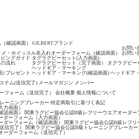
ム（確認画面）
GILBERTブランド
お問い
クメ・ホイッスル名入れオーダーフォーム（確認画面）
お問い
ッピングガイド
タグラグビーセット(入力画面)
入の流れ
タグラグビーセット（完了画面）
タグラグビー
ヘッドギア・マーキング
)
プレゼント
ヘッドギア・マーキング(確認画面)
ヘッドギア・
ステム(送信完了)
メールマガジン
メンバー
ーフォーム（送信完了）
会社概要
個人情報について
トレーニングブレーカー
特定商取引に基づく表記
入力画面）
確認画面）
関東ラグビー協会公認B級レフリーウエアオーダー
ーダーフォーム（入力画面）
ーダーフォーム（確認画面）
関東ラグビー協会公認B級レフリ
送信完了）
関東ラグビー協会公認B級トレーニングブレーカー
オーダーフォーム（送信完了）