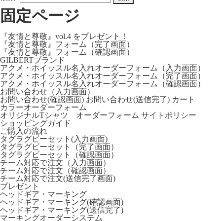
固定ページ
『友情と尊敬』vol.4 をプレゼント！
『友情と尊敬』フォーム（完了画面）
『友情と尊敬』フォーム（確認画面）
GILBERTブランド
アクメ・ホイッスル名入れオーダーフォーム（入力画面）
アクメ・ホイッスル名入れオーダーフォーム（完了画面）
アクメ・ホイッスル名入れオーダーフォーム（確認画面）
お問い合わせ（入力画面）
お問い合わせ(確認画面)
お問い合わせ(送信完了)
カート
カラーオーダーフォーム
オリジナルTシャツ オーダーフォーム
サイトポリシー
ショッピングガイド
ご購入の流れ
タグラグビーセット(入力画面)
タグラグビーセット（完了画面）
タグラグビーセット（確認画面）
チーム対応で注文（入力画面）
チーム対応で注文（確認画面）
チーム対応で注文(送信完了画面)
プレゼント
ヘッドギア・マーキング
ヘッドギア・マーキング(確認画面)
ヘッドギア・マーキング(送信完了)
マーキングオーダーシステム